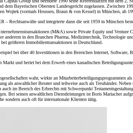
Capital Group und beendete 1990 seine Referendarzeit mit dem 2. Sta
d dem Bayerischen Obersten Landesgericht zugelassen. Zwischen 1990
sen Wojtek (vormals Heussen, Braun & von Kessel) in München, ab 199
 Rechtsanwälte und integrierte dann die seit 1959 in München beste
, Unternehmenstransaktionen (M&A) sowie Private Equity und Venture Ca
ter anderem in den Branchen Pharma, Medizintechnik, Technologie und
ei größeren Immobilientransaktionen in Deutschland.
spiel bei über 40 Investitionen in den Bereichen Internet, Software, 
 Markt und beriet bei dem Erwerb eines kanadischen Beteiligungsunte
gesellschaften wahr, wirkte an Mitarbeiterbeteiligungsprogrammen als
ung als anwaltlicher Berater und teilweise auch als Treuhänder. Nebe
 auch im Bereich des Erbrechts mit Schwerpunkt Testamentsgestaltung
. Bei seinen anwaltlichen Dienstleistungen ist Boris Mariacher aufgr
ondern auch oft für internationale Klienten tätig.