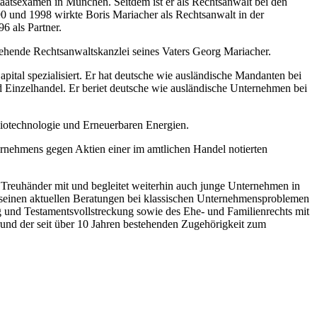
atsexamen in München. Seitdem ist er als Rechtsanwalt bei den
 und 1998 wirkte Boris Mariacher als Rechtsanwalt in der
6 als Partner.
hende Rechtsanwaltskanzlei seines Vaters Georg Mariacher.
pital spezialisiert. Er hat deutsche wie ausländische Mandanten bei
 Einzelhandel. Er beriet deutsche wie ausländische Unternehmen bei
Biotechnologie und Erneuerbaren Energien.
rnehmens gegen Aktien einer im amtlichen Handel notierten
 Treuhänder mit und begleitet weiterhin auch junge Unternehmen in
n seinen aktuellen Beratungen bei klassischen Unternehmensproblemen
 und Testamentsvollstreckung sowie des Ehe- und Familienrechts mit
und der seit über 10 Jahren bestehenden Zugehörigkeit zum