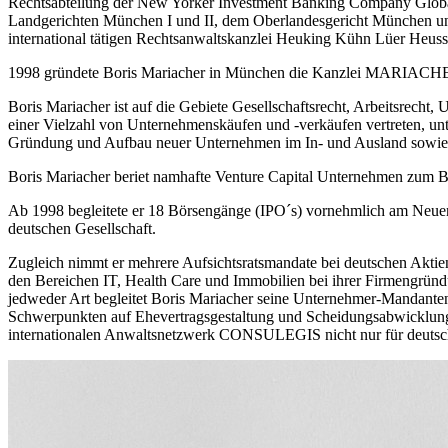
Rechtsabteilung der New Yorker Investment Banking Company Global 
Landgerichten München I und II, dem Oberlandesgericht München un
international tätigen Rechtsanwaltskanzlei Heuking Kühn Lüer Heus
1998 gründete Boris Mariacher in München die Kanzlei MARIACHER –
Boris Mariacher ist auf die Gebiete Gesellschaftsrecht, Arbeitsrecht
einer Vielzahl von Unternehmenskäufen und -verkäufen vertreten, un
Gründung und Aufbau neuer Unternehmen im In- und Ausland sowie b
Boris Mariacher beriet namhafte Venture Capital Unternehmen zum Bei
Ab 1998 begleitete er 18 Börsengänge (IPO´s) vornehmlich am Neuen
deutschen Gesellschaft.
Zugleich nimmt er mehrere Aufsichtsratsmandate bei deutschen Aktien
den Bereichen IT, Health Care und Immobilien bei ihrer Firmengründ
jedweder Art begleitet Boris Mariacher seine Unternehmer-Mandanten
Schwerpunkten auf Ehevertragsgestaltung und Scheidungsabwicklungen
internationalen Anwaltsnetzwerk CONSULEGIS nicht nur für deutsche s