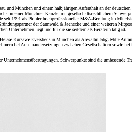
u und München und einem halbjährigen Aufenthalt an der deutschen Bot
chst in einer Münchner Kanzlei mit gesellschaftsrechtlichem Schwerpu
ie seit 1991 als Pionier hochprofessioneller M&A-Beratung im Mittelst
Gründungspartner der Sannwald & Jaenecke und einer weiteren Mitgesel
n Unternehmen liegt und für die sie seitdem als Beraterin tätig ist.
ei Heisse Kursawe Eversheds in München als Anwältin tätig. Mitte A
ehmern bei Auseinandersetzungen zwischen Gesellschaftern sowie bei
er Unternehmensübertragungen. Schwerpunkte sind die umfassende Tr